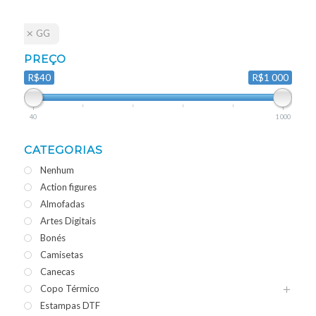
GG
PREÇO
R$40
R$1 000
40
1 000
CATEGORIAS
Nenhum
Action figures
Almofadas
Artes Digitais
Bonés
Camisetas
Canecas
Copo Térmico
Estampas DTF