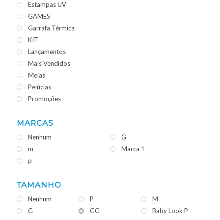
Estampas UV
GAMES
Garrafa Térmica
KIT
Lançamentos
Mais Vendidos
Meias
Pelúcias
Promoções
MARCAS
Nenhum
G
m
Marca 1
p
TAMANHO
Nenhum
P
M
G
GG
Baby Look P