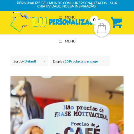
PERSONALIZE SEU MUNDO COM LUPERSONALIZADOS - SUA
CRIATIVIDADE, NOSSA INSPIRAÇÃO!
MENU
0
MENU
Sort by
Default
Display
15 Products per page