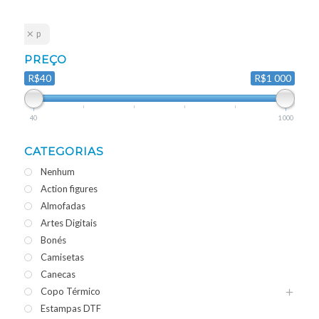
p
PREÇO
R$40
R$1 000
40
1 000
CATEGORIAS
Nenhum
Action figures
Almofadas
Artes Digitais
Bonés
Camisetas
Canecas
Copo Térmico
Estampas DTF