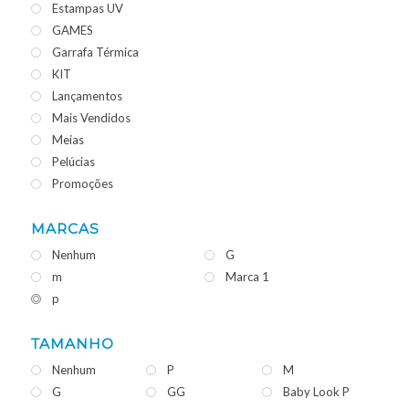
Estampas UV
GAMES
Garrafa Térmica
KIT
Lançamentos
Mais Vendidos
Meias
Pelúcias
Promoções
MARCAS
Nenhum
G
m
Marca 1
p
TAMANHO
Nenhum
P
M
G
GG
Baby Look P